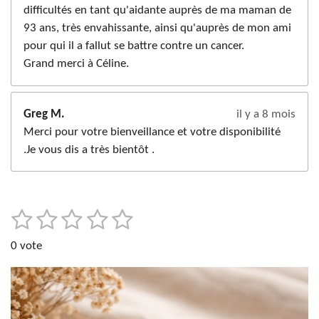
difficultés en tant qu'aidante auprès de ma maman de
93 ans, très envahissante, ainsi qu'auprès de mon ami
pour qui il a fallut se battre contre un cancer.
Grand merci à Céline.
Greg M.
il y a 8 mois
Merci pour votre bienveillance et votre disponibilité
.Je vous dis a très bientôt .
1
2
3
4
5
E
É
n
v
é
é
é
é
é
v
0 vote
a
t
t
t
t
t
o
l
y
o
o
o
o
o
u
e
i
i
i
i
i
r
a