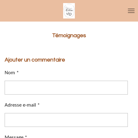
Passer
au
contenu
principal
Témoignages
Ajouter un commentaire
Nom *
Adresse e-mail *
Message *